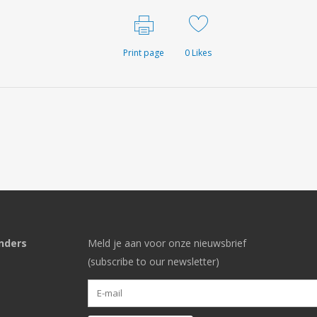
Print page
0
Likes
nders
Meld je aan voor onze nieuwsbrief
(subscribe to our newsletter)