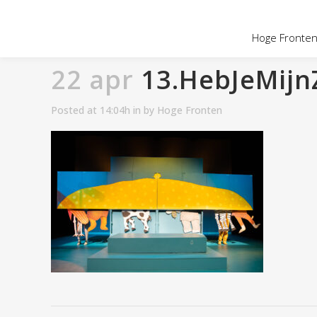
OVER HOGE
Hoge Fronten 
22 apr
13.HebJeMijnZ
Posted at 14:04h
in
by
Hoge Fronten