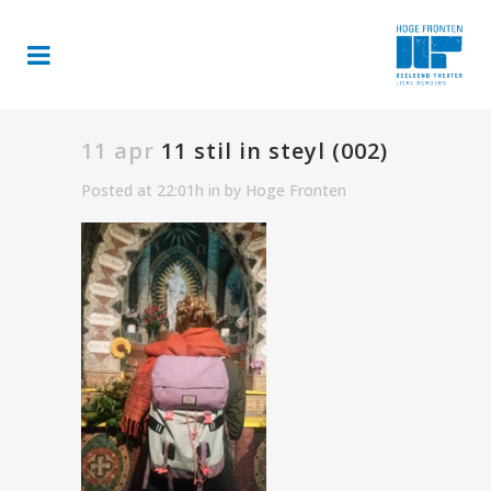
11 apr
11 stil in steyl (002)
Posted at 22:01h
in
by
Hoge Fronten