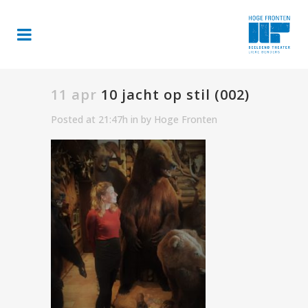
11 apr
10 jacht op stil (002)
Posted at 21:47h
in
by
Hoge Fronten